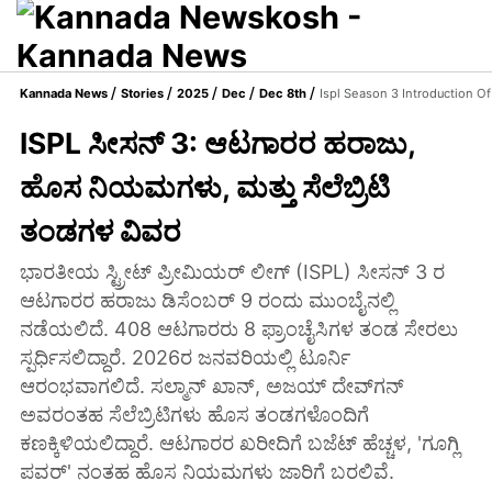
Kannada News
Stories
2025
Dec
Dec 8th
Ispl Season 3 Introduction O
ISPL ಸೀಸನ್ 3: ಆಟಗಾರರ ಹರಾಜು,
ಹೊಸ ನಿಯಮಗಳು, ಮತ್ತು ಸೆಲೆಬ್ರಿಟಿ
ತಂಡಗಳ ವಿವರ
ಭಾರತೀಯ ಸ್ಟ್ರೀಟ್ ಪ್ರೀಮಿಯರ್ ಲೀಗ್ (ISPL) ಸೀಸನ್ 3 ರ
ಆಟಗಾರರ ಹರಾಜು ಡಿಸೆಂಬರ್ 9 ರಂದು ಮುಂಬೈನಲ್ಲಿ
ನಡೆಯಲಿದೆ. 408 ಆಟಗಾರರು 8 ಫ್ರಾಂಚೈಸಿಗಳ ತಂಡ ಸೇರಲು
ಸ್ಪರ್ಧಿಸಲಿದ್ದಾರೆ. 2026ರ ಜನವರಿಯಲ್ಲಿ ಟೂರ್ನಿ
ಆರಂಭವಾಗಲಿದೆ. ಸಲ್ಮಾನ್ ಖಾನ್, ಅಜಯ್ ದೇವ್‌ಗನ್
ಅವರಂತಹ ಸೆಲೆಬ್ರಿಟಿಗಳು ಹೊಸ ತಂಡಗಳೊಂದಿಗೆ
ಕಣಕ್ಕಿಳಿಯಲಿದ್ದಾರೆ. ಆಟಗಾರರ ಖರೀದಿಗೆ ಬಜೆಟ್ ಹೆಚ್ಚಳ, 'ಗೂಗ್ಲಿ
ಪವರ್' ನಂತಹ ಹೊಸ ನಿಯಮಗಳು ಜಾರಿಗೆ ಬರಲಿವೆ.