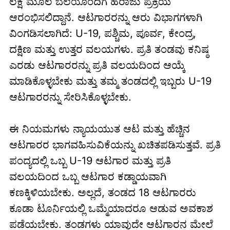
ಲಕ್ಷ ಮೂಲ ಬೆಲೆಯೊಂದಿಗೆ ಹರಾಜು ಪ್ರಕ್ರಿಯೆ
ಆರಂಭಿಸಲಿದ್ದಾನೆ. ಆಟಗಾರರನ್ನು ಆರು ವಿಭಾಗಗಳಾಗಿ
ವಿಂಗಡಿಸಲಾಗಿದೆ: U-19, ಪಶ್ಚಿಮ, ಪೂರ್ವ, ಕೇಂದ್ರ,
ದಕ್ಷಿಣ ಮತ್ತು ಉತ್ತರ ವಲಯಗಳು. ಪ್ರತಿ ತಂಡವು ಕನಿಷ್ಠ
ಎರಡು ಆಟಗಾರರನ್ನು ಪ್ರತಿ ವಲಯದಿಂದ ಆಯ್ಕೆ
ಮಾಡಿಕೊಳ್ಳಬೇಕು ಮತ್ತು ತಮ್ಮ ತಂಡದಲ್ಲಿ ಇಬ್ಬರು U-19
ಆಟಗಾರರನ್ನು ಸೇರಿಸಿಕೊಳ್ಳಬೇಕು.
ಈ ನಿಯಮಗಳು ನ್ಯಾಯಯುತ ಆಟ ಮತ್ತು ಹೆಚ್ಚಿನ
ಆಟಗಾರರ ಭಾಗವಹಿಸುವಿಕೆಯನ್ನು ಖಚಿತಪಡಿಸುತ್ತವೆ. ಪ್ರತಿ
ಪಂದ್ಯದಲ್ಲಿ ಒಬ್ಬ U-19 ಆಟಗಾರ ಮತ್ತು ಪ್ರತಿ
ವಲಯದಿಂದ ಒಬ್ಬ ಆಟಗಾರ ಕಡ್ಡಾಯವಾಗಿ
ಕಣಕ್ಕಿಳಿಯಬೇಕು. ಅಲ್ಲದೆ, ತಂಡದ 18 ಆಟಗಾರರು
ಕೂಡಾ ಟೂರ್ನಿಯಲ್ಲಿ ಒಮ್ಮೆಯಾದರೂ ಆಡುವ ಅವಕಾಶ
ಪಡೆಯಬೇಕು. ತಂಡಗಳು ಯಾವುದೇ ಆಟಗಾರನ ಮೇಲೆ