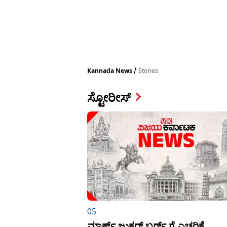
Kannada News
Stories
ಸ್ಟೋರೀಸ್
05
ಮಾರ್ಕ್ ಜುಕರ್ ಬರ್ಗ್ ಗೆ ಎಚ್ಚರಿಕೆ