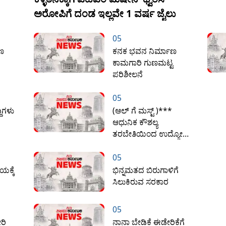
ಅರೋಪಿಗೆ ದಂಡ ಇಲ್ಲವೇ 1 ವರ್ಷ ಜೈಲು
05
ಾಣ
ಕನಕ ಭವನ ನಿರ್ಮಾಣ
ಕಾಮಗಾರಿ ಗುಣಮಟ್ಟ
ಪರಿಶೀಲನೆ
05
ಿಗಳು
(ಆಲ್ ಗೆ ಮಸ್ಟ್ )***
ಆಧುನಿಕ ಕೌಶಲ್ಯ
ತರಬೇತಿಯಿಂದ ಉದ್ಯೋಗ
ಸೃಷ್ಟಿಗೆ ಆರ್ ಸಿಎಸ್ ಎಸ್
ಒತ್ತು
05
ಯಕ್ಕೆ
ಭಿನ್ನಮತದ ಬಿರುಗಾಳಿಗೆ
ಸಿಲುಕಿರುವ ಸರಕಾರ
05
ರಿ
ನಾನಾ ಬೇಡಿಕೆ ಈಡೇರಿಕೆಗೆ