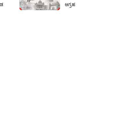
ೇಡ
ಆಗ್ರಹ