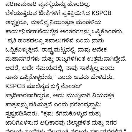
ಪರಿಣಾಮಕಾರಿ ವ್ಯವಸ್ಥೆಯನ್ನು ಹೊಂದಿಲ್ಲ.
ಬೆಳೆಯುತ್ತಿರುವ ಟೀಕೆಗಳಿಗೆ ಪ್ರತಿಕ್ರಿಯಿಸಿದ KSPCB
ಅಧ್ಯಕ್ಷರೂ, ಮಾಲಿನ್ಯ ನಿಯಂತ್ರಣ ಮಂಡಳಿಯ
ಕಾರ್ಯನಿರ್ವಹಣೆಯಲ್ಲಿನ ಅಂತರಗಳನ್ನು ಒಪ್ಪಿಕೊಂಡರು.
"ಪ್ರತಿ ಹಂತದಲ್ಲೂ ಸವಾಲುಗಳಿವೆ ಎಂದು ನಾನು
ಒಪ್ಪಿಕೊಳ್ಳುತ್ತೇನೆ. ರಾಷ್ಟ್ರಮಟ್ಟದಲ್ಲಿ, ನಾವು ಅನೇಕ
ಮಹಾನಗರಗಳು ಮತ್ತು ರಾಜ್ಯಗಳಿಗಿಂತ ಉತ್ತಮವಾಗಿದ್ದೇವೆ.
ಆದರೆ, ಅದೇ ಸಮಯದಲ್ಲಿ, ನಾವು ಸಾಕಷ್ಟಿಲ್ಲ ಎಂದು
ನಾನು ಒಪ್ಪಿಕೊಳ್ಳಬೇಕು," ಎಂದು ಅವರು ಹೇಳಿದರು.
KSPCB ಮಾಲಿನ್ಯದ ಬಗ್ಗೆ ನೋಡಲ್
ಪ್ರಾಧಿಕಾರವಾಗಿದ್ದರೂ, ಅದು ಮುಖ್ಯವಾಗಿ ನಿಯಂತ್ರಕ
ಪಾತ್ರವನ್ನು ವಹಿಸುತ್ತದೆ ಎಂದು ನರೇಂದ್ರಸ್ವಾಮಿ
ಸ್ಪಷ್ಟಪಡಿಸಿದರು. "ಕ್ರಮ ತೆಗೆದುಕೊಳ್ಳುವ ಮತ್ತು
ಜಾರಿಗೊಳಿಸುವ ಅಧಿಕಾರವು ಜಿಲ್ಲಾಡಳಿತ ಮತ್ತು ನಗರ
ಸ್ಥಳೀಯ ಸಂಸ್ಥೆಗಳು ಸೇರಿದಂತೆ ಸ್ಥಳೀಯ ಸರ್ಕಾರಗಳಲ್ಲಿದೆ,"