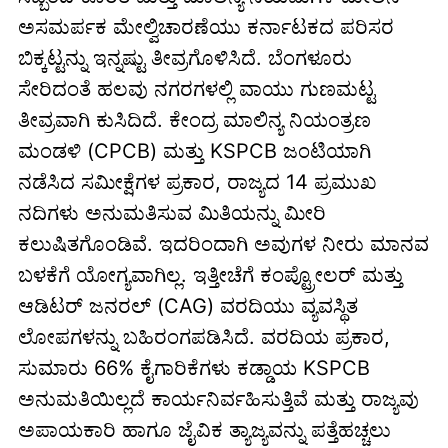
ಅಸಮರ್ಪಕ ಮೇಲ್ವಿಚಾರಣೆಯು ಕರ್ನಾಟಕದ ಪರಿಸರ
ಬಿಕ್ಕಟ್ಟನ್ನು ಇನ್ನಷ್ಟು ತೀವ್ರಗೊಳಿಸಿದೆ. ಬೆಂಗಳೂರು
ಸೇರಿದಂತೆ ಹಲವು ನಗರಗಳಲ್ಲಿ ವಾಯು ಗುಣಮಟ್ಟ
ತೀವ್ರವಾಗಿ ಕುಸಿದಿದೆ. ಕೇಂದ್ರ ಮಾಲಿನ್ಯ ನಿಯಂತ್ರಣ
ಮಂಡಳಿ (CPCB) ಮತ್ತು KSPCB ಜಂಟಿಯಾಗಿ
ನಡೆಸಿದ ಸಮೀಕ್ಷೆಗಳ ಪ್ರಕಾರ, ರಾಜ್ಯದ 14 ಪ್ರಮುಖ
ನದಿಗಳು ಅನುಮತಿಸುವ ಮಿತಿಯನ್ನು ಮೀರಿ
ಕಲುಷಿತಗೊಂಡಿವೆ. ಇದರಿಂದಾಗಿ ಅವುಗಳ ನೀರು ಮಾನವ
ಬಳಕೆಗೆ ಯೋಗ್ಯವಾಗಿಲ್ಲ. ಇತ್ತೀಚೆಗೆ ಕಂಪ್ಟ್ರೋಲರ್ ಮತ್ತು
ಆಡಿಟರ್ ಜನರಲ್ (CAG) ವರದಿಯು ವ್ಯವಸ್ಥಿತ
ಲೋಪಗಳನ್ನು ಬಹಿರಂಗಪಡಿಸಿದೆ. ವರದಿಯ ಪ್ರಕಾರ,
ಸುಮಾರು 66% ಕೈಗಾರಿಕೆಗಳು ಕಡ್ಡಾಯ KSPCB
ಅನುಮತಿಯಿಲ್ಲದೆ ಕಾರ್ಯನಿರ್ವಹಿಸುತ್ತಿವೆ ಮತ್ತು ರಾಜ್ಯವು
ಅಪಾಯಕಾರಿ ಹಾಗೂ ಜೈವಿಕ ತ್ಯಾಜ್ಯವನ್ನು ಪತ್ತೆಹಚ್ಚಲು