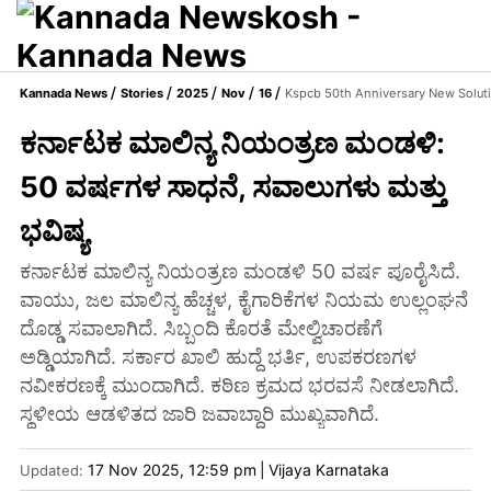
Kannada News
Stories
2025
Nov
16
Kspcb 50th Anniversary New Soluti
ಕರ್ನಾಟಕ ಮಾಲಿನ್ಯ ನಿಯಂತ್ರಣ ಮಂಡಳಿ:
50 ವರ್ಷಗಳ ಸಾಧನೆ, ಸವಾಲುಗಳು ಮತ್ತು
ಭವಿಷ್ಯ
ಕರ್ನಾಟಕ ಮಾಲಿನ್ಯ ನಿಯಂತ್ರಣ ಮಂಡಳಿ 50 ವರ್ಷ ಪೂರೈಸಿದೆ.
ವಾಯು, ಜಲ ಮಾಲಿನ್ಯ ಹೆಚ್ಚಳ, ಕೈಗಾರಿಕೆಗಳ ನಿಯಮ ಉಲ್ಲಂಘನೆ
ದೊಡ್ಡ ಸವಾಲಾಗಿದೆ. ಸಿಬ್ಬಂದಿ ಕೊರತೆ ಮೇಲ್ವಿಚಾರಣೆಗೆ
ಅಡ್ಡಿಯಾಗಿದೆ. ಸರ್ಕಾರ ಖಾಲಿ ಹುದ್ದೆ ಭರ್ತಿ, ಉಪಕರಣಗಳ
ನವೀಕರಣಕ್ಕೆ ಮುಂದಾಗಿದೆ. ಕಠಿಣ ಕ್ರಮದ ಭರವಸೆ ನೀಡಲಾಗಿದೆ.
ಸ್ಥಳೀಯ ಆಡಳಿತದ ಜಾರಿ ಜವಾಬ್ದಾರಿ ಮುಖ್ಯವಾಗಿದೆ.
17 Nov 2025, 12:59 pm
|
Vijaya Karnataka
Updated: