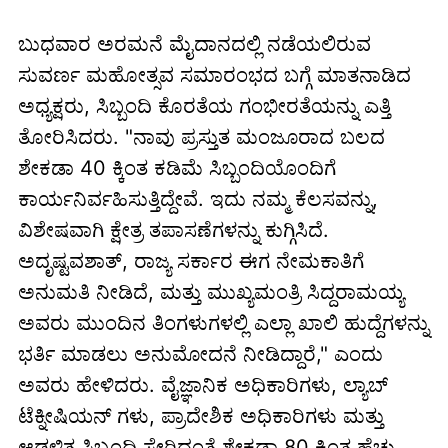
ಬುಧವಾರ ಅರಮನೆ ಮೈದಾನದಲ್ಲಿ ನಡೆಯಲಿರುವ
ಸುವರ್ಣ ಮಹೋತ್ಸವ ಸಮಾರಂಭದ ಬಗ್ಗೆ ಮಾತನಾಡಿದ
ಅಧ್ಯಕ್ಷರು, ಸಿಬ್ಬಂದಿ ಕೊರತೆಯ ಗಂಭೀರತೆಯನ್ನು ಎತ್ತಿ
ತೋರಿಸಿದರು. "ನಾವು ಪ್ರಸ್ತುತ ಮಂಜೂರಾದ ಬಲದ
ಶೇಕಡಾ 40 ಕ್ಕಿಂತ ಕಡಿಮೆ ಸಿಬ್ಬಂದಿಯೊಂದಿಗೆ
ಕಾರ್ಯನಿರ್ವಹಿಸುತ್ತಿದ್ದೇವೆ. ಇದು ನಮ್ಮ ಕೆಲಸವನ್ನು,
ವಿಶೇಷವಾಗಿ ಕ್ಷೇತ್ರ ತಪಾಸಣೆಗಳನ್ನು ಕುಗ್ಗಿಸಿದೆ.
ಅದೃಷ್ಟವಶಾತ್, ರಾಜ್ಯ ಸರ್ಕಾರ ಈಗ ನೇಮಕಾತಿಗೆ
ಅನುಮತಿ ನೀಡಿದೆ, ಮತ್ತು ಮುಖ್ಯಮಂತ್ರಿ ಸಿದ್ದರಾಮಯ್ಯ
ಅವರು ಮುಂದಿನ ತಿಂಗಳುಗಳಲ್ಲಿ ಎಲ್ಲಾ ಖಾಲಿ ಹುದ್ದೆಗಳನ್ನು
ಭರ್ತಿ ಮಾಡಲು ಅನುಮೋದನೆ ನೀಡಿದ್ದಾರೆ," ಎಂದು
ಅವರು ಹೇಳಿದರು. ವೈಜ್ಞಾನಿಕ ಅಧಿಕಾರಿಗಳು, ಲ್ಯಾಬ್
ಟೆಕ್ನೀಷಿಯನ್ ಗಳು, ಪ್ರಾದೇಶಿಕ ಅಧಿಕಾರಿಗಳು ಮತ್ತು
ಆಡಳಿತ ಸಿಬ್ಬಂದಿ ಸೇರಿದಂತೆ ಶೇಕಡಾ 80 ಕ್ಕಿಂತ ಹೆಚ್ಚು