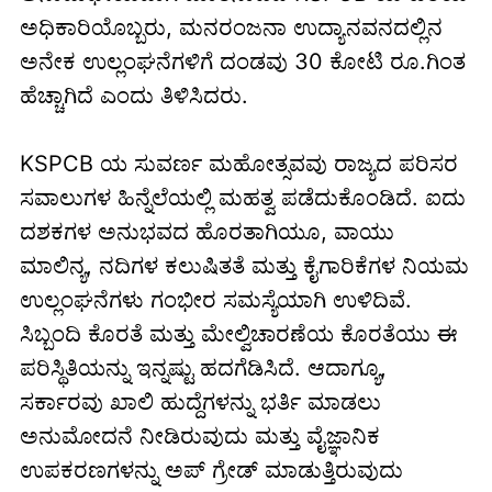
ಅಧಿಕಾರಿಯೊಬ್ಬರು, ಮನರಂಜನಾ ಉದ್ಯಾನವನದಲ್ಲಿನ
ಅನೇಕ ಉಲ್ಲಂಘನೆಗಳಿಗೆ ದಂಡವು 30 ಕೋಟಿ ರೂ.ಗಿಂತ
ಹೆಚ್ಚಾಗಿದೆ ಎಂದು ತಿಳಿಸಿದರು.
KSPCB ಯ ಸುವರ್ಣ ಮಹೋತ್ಸವವು ರಾಜ್ಯದ ಪರಿಸರ
ಸವಾಲುಗಳ ಹಿನ್ನೆಲೆಯಲ್ಲಿ ಮಹತ್ವ ಪಡೆದುಕೊಂಡಿದೆ. ಐದು
ದಶಕಗಳ ಅನುಭವದ ಹೊರತಾಗಿಯೂ, ವಾಯು
ಮಾಲಿನ್ಯ, ನದಿಗಳ ಕಲುಷಿತತೆ ಮತ್ತು ಕೈಗಾರಿಕೆಗಳ ನಿಯಮ
ಉಲ್ಲಂಘನೆಗಳು ಗಂಭೀರ ಸಮಸ್ಯೆಯಾಗಿ ಉಳಿದಿವೆ.
ಸಿಬ್ಬಂದಿ ಕೊರತೆ ಮತ್ತು ಮೇಲ್ವಿಚಾರಣೆಯ ಕೊರತೆಯು ಈ
ಪರಿಸ್ಥಿತಿಯನ್ನು ಇನ್ನಷ್ಟು ಹದಗೆಡಿಸಿದೆ. ಆದಾಗ್ಯೂ,
ಸರ್ಕಾರವು ಖಾಲಿ ಹುದ್ದೆಗಳನ್ನು ಭರ್ತಿ ಮಾಡಲು
ಅನುಮೋದನೆ ನೀಡಿರುವುದು ಮತ್ತು ವೈಜ್ಞಾನಿಕ
ಉಪಕರಣಗಳನ್ನು ಅಪ್ ಗ್ರೇಡ್ ಮಾಡುತ್ತಿರುವುದು