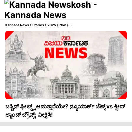
Kannada News
Stories
2025
Nov
8
ಜಸ್ಟಿನ್ ಫೀಲ್ಡ್ಸ್ ಆಡುತ್ತಾರೆಯೇ? ನ್ಯೂಯಾರ್ಕ್ ಜೆಟ್ಸ್ vs ಕ್ಲೀವ್
ಲ್ಯಾಂಡ್ ಬ್ರೌನ್ಸ್: ವೀಕ್ಷಿಸಿ!