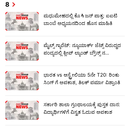
8
ಮಧುಮೇಹದಲ್ಲಿ ಕೊላಜನ್ ಪಾತ್ರ: ಐಐಟಿ
ಬಾಂಬೆ ಅಧ್ಯಯನದಿಂದ ಹೊಸ ಮಾಹಿತಿ
ಮೈಲ್ಸ್ ಗ್ಯಾರೆಟ್: ನ್ಯೂಯಾರ್ಕ್ ಜೆಟ್ಸ್ ವಿರುದ್ಧದ
ಪಂದ್ಯದಲ್ಲಿ ಕ್ಲೀವ್ ಲ್ಯಾಂಡ್ ಬ್ರೌನ್ಸ್ ನ
ನಿರ್ಣಾಯಕ ಆಟಗಾರ
ಭಾರತ vs ಆಸ್ಟ್ರೇಲಿಯಾ 5ನೇ T20: ರಿಂಕು
ಸಿಂಗ್ ಗೆ ಅವಕಾಶ, ತಿಲಕ್ ವರ್ಮಾ ವಿಶ್ರಾಂತಿ
ಸರ್ಕಾರಿ ಶಾಲಾ ಗ್ರಂಥಾಲಯಕ್ಕೆ ಪುಸ್ತಕ ದಾನ:
ವಿದ್ಯಾರ್ಥಿಗಳಿಗೆ ವಿಸ್ತೃತ ಓದುವ ಅವಕಾಶ