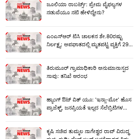
ಜೂಲಿಯಾ ರಾಬರ್ಟ್ಸ್: ಪ್ರೇಮ ವೈಫಲ್ಯಗಳ
ನಡುವೆಯೂ ನಟಿ ಹೇಳಿದ್ದೇನು?
ಎಂಎಸ್ಆರ್ ಟಿಸಿ ಚಾಲಕನ ಶೇ.80ರಷ್ಟು
ನಿರ್ಲಕ್ಷ್ಯ: ಅಪಘಾತದಲ್ಲಿ ಮೃತಪಟ್ಟ ವ್ಯಕ್ತಿಗೆ 29.9
ಲಕ್ಷ ರೂ. ಪರಿಹಾರಕ್ಕೆ ಆದೇಶ
ತಿರುಮೂರ್ ಗ್ರಾಮಾಧಿಕಾರಿ ಅನುಮಾನಾಸ್ಪದ
ಸಾವು: ತನಿಖೆ ಆರಂಭ
ಹ್ಯಾಂಗ್ ಔಟ್ ವಿತ್ ಯೂ: 'ಇನ್ಸಾ-ಮೋ' ಹೊಸ
ಪ್ರಾಜೆಕ್ಟ್, ಜನಪ್ರಿಯತೆ ಇಲ್ಲದ ಸೆಲೆಬ್ರಿಟಿಗಳ
ಸಂಗಮ!
ಕೃಷಿ ಸಚಿವ ತುಮ್ಮಲ ನಾಗೇಶ್ವರ ರಾವ್ ವಿರುದ್ಧ