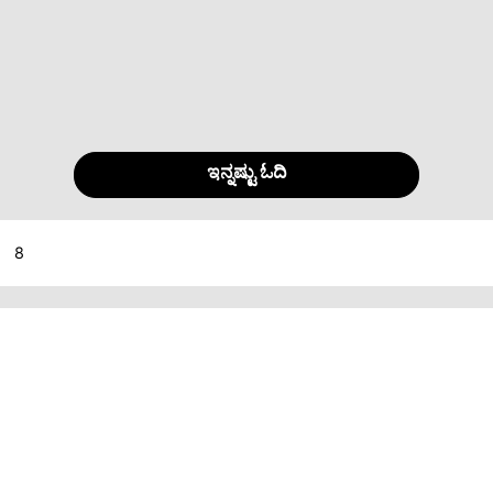
ಇನ್ನಷ್ಟು ಓದಿ
8