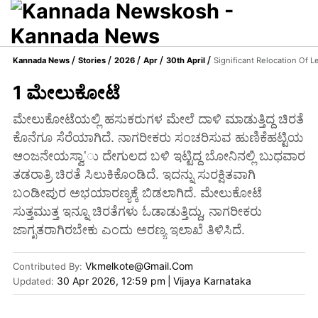
Kannada News
Stories
2026
Apr
30th April
Significant Relocation Of 
1 ಮೇಲುಕೋಟೆ
ಮೇಲುಕೋಟೆಯಲ್ಲಿ ಹಸುಕರುಗಳ ಮೇಲೆ ದಾಳಿ ಮಾಡುತ್ತಿದ್ದ ಚಿರತೆ
ಕೊನೆಗೂ ಸೆರೆಯಾಗಿದೆ. ನಾಗರೀಕರು ಸಂಚರಿಸುವ ಹುಣಿಕೆಹಟ್ಟಿಯ
ಆಂಜನೇಯಸ್ವಾ'ು ದೇಗುಲದ ಬಳಿ ಇಟ್ಟಿದ್ದ ಬೋನಿನಲ್ಲಿ ಬುಧವಾರ
ತಡರಾತ್ರಿ ಚಿರತೆ ಸಿಲುಕಿಕೊಂಡಿದೆ. ಇದನ್ನು ಸುರಕ್ಷಿತವಾಗಿ
ಬಂಡೀಪುರ ಅಭಯಾರಣ್ಯಕ್ಕೆ ಬಿಡಲಾಗಿದೆ. ಮೇಲುಕೋಟೆ
ಸುತ್ತಮುತ್ತ ಇನ್ನೂ ಚಿರತೆಗಳು ಓಡಾಡುತ್ತಿದ್ದು, ನಾಗರೀಕರು
ಜಾಗೃತರಾಗಿರಬೇಕು ಎಂದು ಅರಣ್ಯ ಇಲಾಖೆ ತಿಳಿಸಿದೆ.
Vkmelkote@gmail.com
Contributed By
:
30 Apr 2026, 12:59 pm
|
Vijaya Karnataka
Updated: