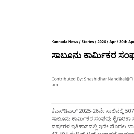
Kannada News
Stories
2026
Apr
30th Apr
ಸಾಬೂನು ಕಾರ್ಮಿಕರ ಸಂಘ
Contributed By
:
Shashidhar.nandikal@t
pm
ಕೆಎಸ್‌ಡಿಎಲ್‌ 2025-26ನೇ ಸಾಲಿನಲ್ಲಿ 507
ಸಾಬೂನು ಕಾರ್ಮಿಕರ ಸಂಘವು ಕೈಗಾರಿಕಾ ಸ
ವರ್ಷಗಳ ಇತಿಹಾಸದಲ್ಲಿ ಇದೇ ಮೊದಲ ಬಾರ
47,494 ಮೆಟ್ರಿಕ್‌ ಟನ್‌ ಉತ್ಪಾದನೆ ಸಾರ್ವ