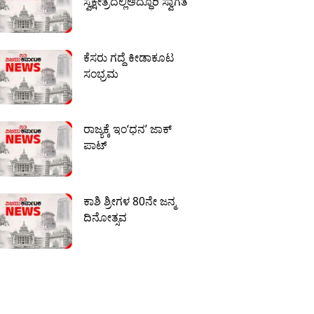
ಸ್ವಕ್ಷೇತ್ರದಲ್ಲಿಅದ್ಧೂರಿ ಸ್ವಾಗತ
ಕೆಸರು ಗದ್ದೆ ಕೀಡಾಕೂಟ
ಸಂಭ್ರಮ
ರಾಜ್ಯಕ್ಕೆ ಇಂ‘ಧನ’ ಜಾಕ್
ಪಾಟ್
ಕಾಶಿ ಶ್ರೀಗಳ 80ನೇ ಜನ್ಮ
ದಿನೋತ್ಸವ