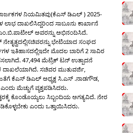
ಮಾರ್ಜಕಗಳ ನಿಯಮಿತವು(ಕೆಎಸ್ ಡಿಎಲ್ ) 2025-
್ವಳ ಲಾಭ ದಾಖಲಿಸಿದ್ದರಿಂದ ಸಾಬೂನು ಕಾರ್ಖಾನೆ
ಎಂ.ಬಿ.ಪಾಟೀಲ್ ಅವರನ್ನು ಅಭಿನಂದಿಸಿದೆ.
್ ನೇತೃತ್ವದಲ್ಲಿಸಚಿವರನ್ನು ಭೇಟಿಯಾದ ಸಂಘದ
್ಷಗಳ ಇತಿಹಾಸದಲ್ಲಿಇದೇ ಮೊದಲ ಬಾರಿಗೆ 2 ಸಾವಿರ
ಲಾಗಿದೆ. 47,494 ಮೆಟ್ರಿಕ್ ಟನ್ ಉತ್ಪಾದನೆ
 ದಾಖಲೆಯಾಗಿದೆ. ಸಚಿವರ ಮುತುವರ್ಜಿ,
ತೆಗೆ ಕೆಎಸ್ ಡಿಎಲ್ ಅಧ್ಯಕ್ಷ ಸಿ.ಎಸ್ .ನಾಡಗೌಡ,
ಎಂದು ಮೆಚ್ಚುಗೆ ವ್ಯಕ್ತಪಡಿಸಿದರು.
ತರಕ್ಕೆ ಕೊಂಡೊಯ್ಯಲು ಸಿಬ್ಬಂದಿಯ ಅಗತ್ಯವಿದೆ. ನೇರ
ಿಕೊಳ್ಳಬೇಕು ಎಂದು ಒತ್ತಾಯಿಸಿದರು.