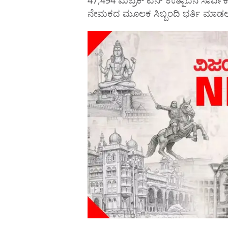
ನೇಮಕದ ಮೂಲಕ ಸಿಬ್ಬಂದಿ ಭರ್ತಿ ಮಾಡಲು