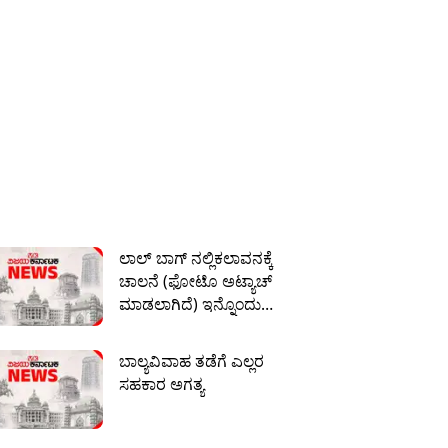
ಲಾಲ್ ಬಾಗ್ ನಲ್ಲಿಕಲಾವನಕ್ಕೆ
ಚಾಲನೆ (ಫೋಟೊ ಅಟ್ಯಾಚ್
ಮಾಡಲಾಗಿದೆ) ಇನ್ನೊಂದು
ಅಥವಾ ಫೋಟೊ ಇದೆ.
ಒಟ್ಟಿಗೆ ಬಳಸಿ
ಬಾಲ್ಯವಿವಾಹ ತಡೆಗೆ ಎಲ್ಲರ
ಸಹಕಾರ ಅಗತ್ಯ