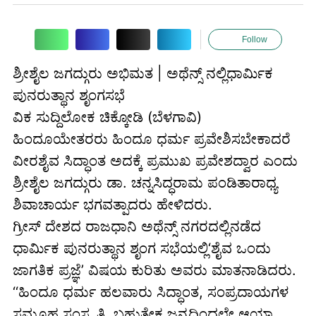
Follow
ಶ್ರೀಶೈಲ ಜಗದ್ಗುರು ಅಭಿಮತ | ಅಥೆನ್ಸ್ ನಲ್ಲಿಧಾರ್ಮಿಕ
ಪುನರುತ್ಥಾನ ಶೃಂಗಸಭೆ
ವಿಕ ಸುದ್ದಿಲೋಕ ಚಿಕ್ಕೋಡಿ (ಬೆಳಗಾವಿ)
ಹಿಂದೂಯೇತರರು ಹಿಂದೂ ಧರ್ಮ ಪ್ರವೇಶಿಸಬೇಕಾದರೆ
ವೀರಶೈವ ಸಿದ್ಧಾಂತ ಅದಕ್ಕೆ ಪ್ರಮುಖ ಪ್ರವೇಶದ್ವಾರ ಎಂದು
ಶ್ರೀಶೈಲ ಜಗದ್ಗುರು ಡಾ. ಚನ್ನಸಿದ್ಧರಾಮ ಪಂಡಿತಾರಾಧ್ಯ
ಶಿವಾಚಾರ್ಯ ಭಗವತ್ಪಾದರು ಹೇಳಿದರು.
ಗ್ರೀಸ್ ದೇಶದ ರಾಜಧಾನಿ ಅಥೆನ್ಸ್ ನಗರದಲ್ಲಿನಡೆದ
ಧಾರ್ಮಿಕ ಪುನರುತ್ಥಾನ ಶೃಂಗ ಸಭೆಯಲ್ಲಿ‘ಶೈವ ಒಂದು
ಜಾಗತಿಕ ಪ್ರಜ್ಞೆ’ ವಿಷಯ ಕುರಿತು ಅವರು ಮಾತನಾಡಿದರು.
‘‘ಹಿಂದೂ ಧರ್ಮ ಹಲವಾರು ಸಿದ್ಧಾಂತ, ಸಂಪ್ರದಾಯಗಳ
ಸಮೂಹ ಸಂಸ್ಕೃತಿ. ಬಹುತೇಕ ಜನ್ಮದಿಂದಲೇ ಆಯಾ