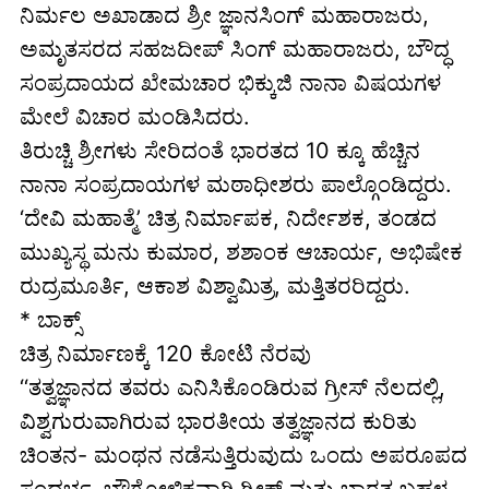
ನಿರ್ಮಲ ಅಖಾಡಾದ ಶ್ರೀ ಜ್ಞಾನಸಿಂಗ್ ಮಹಾರಾಜರು,
ಅಮೃತಸರದ ಸಹಜದೀಪ್ ಸಿಂಗ್ ಮಹಾರಾಜರು, ಬೌದ್ಧ
ಸಂಪ್ರದಾಯದ ಖೇಮಚಾರ ಭಿಕ್ಕುಜಿ ನಾನಾ ವಿಷಯಗಳ
ಮೇಲೆ ವಿಚಾರ ಮಂಡಿಸಿದರು.
ತಿರುಚ್ಚಿ ಶ್ರೀಗಳು ಸೇರಿದಂತೆ ಭಾರತದ 10 ಕ್ಕೂ ಹೆಚ್ಚಿನ
ನಾನಾ ಸಂಪ್ರದಾಯಗಳ ಮಠಾಧೀಶರು ಪಾಲ್ಗೊಂಡಿದ್ದರು.
‘ದೇವಿ ಮಹಾತ್ಮೆ’ ಚಿತ್ರ ನಿರ್ಮಾಪಕ, ನಿರ್ದೇಶಕ, ತಂಡದ
ಮುಖ್ಯಸ್ಥ ಮನು ಕುಮಾರ, ಶಶಾಂಕ ಆಚಾರ್ಯ, ಅಭಿಷೇಕ
ರುದ್ರಮೂರ್ತಿ, ಆಕಾಶ ವಿಶ್ವಾಮಿತ್ರ, ಮತ್ತಿತರರಿದ್ದರು.
* ಬಾಕ್ಸ್
ಚಿತ್ರ ನಿರ್ಮಾಣಕ್ಕೆ 120 ಕೋಟಿ ನೆರವು
‘‘ತತ್ವಜ್ಞಾನದ ತವರು ಎನಿಸಿಕೊಂಡಿರುವ ಗ್ರೀಸ್ ನೆಲದಲ್ಲಿ,
ವಿಶ್ವಗುರುವಾಗಿರುವ ಭಾರತೀಯ ತತ್ವಜ್ಞಾನದ ಕುರಿತು
ಚಿಂತನ- ಮಂಥನ ನಡೆಸುತ್ತಿರುವುದು ಒಂದು ಅಪರೂಪದ
ಸಂದರ್ಭ. ಭೌಗೋಳಿಕವಾಗಿ ಗ್ರೀಕ್ ಮತ್ತು ಭಾರತ ಬಹಳ