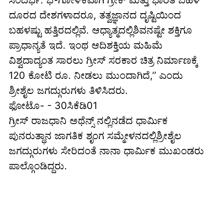
ದೂರದ ದೇಶಗಳಾದರೂ, ತತ್ವಜ್ಞಾನದ ದೃಷ್ಟಿಯಿಂದ
ಬಹಳಷ್ಟು ಹತ್ತಿರದಲ್ಲಿವೆ. ಆಧ್ಯಾತ್ಮದಲ್ಲಿಶಿವನಷ್ಟೇ ಶಕ್ತಿಗೂ
ಪ್ರಾಧಾನ್ಯತೆ ಇದೆ. ಇಂಥ ಆದಿಶಕ್ತಿಯ ಮಹಿಮೆ
ವಿಶ್ವದಾದ್ಯಂತ ಸಾರಲು ಗ್ರೀಸ್ ಸರಕಾರ ಚಿತ್ರ ನಿರ್ಮಾಣಕ್ಕೆ
120 ಕೋಟಿ ರೂ. ನೀಡಲು ಮುಂದಾಗಿದೆ,’’ ಎಂದು
ಶ್ರೀಶೈಲ ಜಗದ್ಗುರುಗಳು ತಿಳಿಸಿದರು.
ಫೋಟೊ- - 30ಸಿಕೆಡಿ01
ಗ್ರೀಸ್ ರಾಜಧಾನಿ ಅಥೆನ್ಸ್ ನಲ್ಲಿನಡೆದ ಧಾರ್ಮಿಕ
ಪುನರುತ್ಥಾನ ಜಾಗತಿಕ ಶೃಂಗ ಸಮ್ಮೇಳನದಲ್ಲಿಶ್ರೀಶೈಲ
ಜಗದ್ಗುರುಗಳು ಸೇರಿದಂತೆ ನಾನಾ ಧಾರ್ಮಿಕ ಮುಖಂಡರು
ಪಾಲ್ಗೊಂಡಿದ್ದರು.