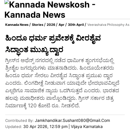
Kannada News
Stories
2026
Apr
30th April
Veerashaiva Philosophy As
ಹಿಂದೂ ಧರ್ಮ ಪ್ರವೇಶಕ್ಕೆ ವೀರಶೈವ
ಸಿದ್ಧಾಂತ ಮುಖ್ಯ ದ್ವಾರ
ಗ್ರೀಸ್‌ನ ಅಥೆನ್ಸ್‌ ನಗರದಲ್ಲಿ ನಡೆದ ಧಾರ್ಮಿಕ ಶೃಂಗಸಭೆಯಲ್ಲಿ
ಶ್ರೀಶೈಲ ಜಗದ್ಗುರುಗಳು ಮಾತನಾಡಿದರು. ಹಿಂದೂಯೇತರರು
ಹಿಂದೂ ಧರ್ಮ ಸೇರಲು ವೀರಶೈವ ಸಿದ್ಧಾಂತ ಪ್ರಮುಖ ದ್ವಾರ
ಎಂದರು. ಲಿಂಗದೀಕ್ಷೆ ನೀಡುವಾಗ ಯಾವುದೇ ಭೇದಭಾವವಿಲ್ಲದೆ
ಎಲ್ಲರಿಗೂ ಸಾಮಾಜಿಕ ನ್ಯಾಯ ಒದಗಿಸುತ್ತದೆ ಎಂದರು. ಭಾರತದ
ಹಲವು ಮಠಾಧೀಶರು ಪಾಲ್ಗೊಂಡಿದ್ದರು. ಗ್ರೀಸ್ ಸರ್ಕಾರ ಚಿತ್ರ
ನಿರ್ಮಾಣಕ್ಕೆ 120 ಕೋಟಿ ರೂ. ನೀಡಲಿದೆ.
Jamkhandikar.sushant080@gmail.com
Contributed By
:
30 Apr 2026, 12:59 pm
|
Vijaya Karnataka
Updated: