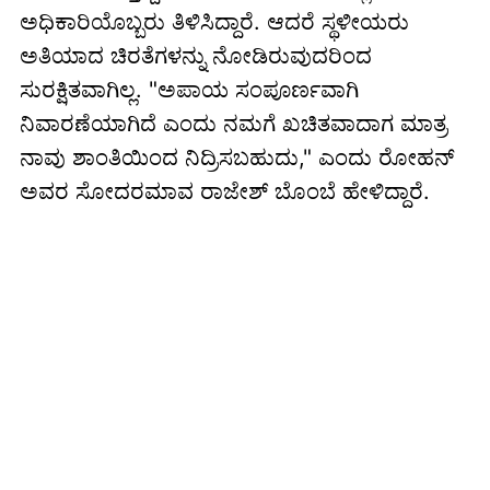
ಅಧಿಕಾರಿಯೊಬ್ಬರು ತಿಳಿಸಿದ್ದಾರೆ. ಆದರೆ ಸ್ಥಳೀಯರು
ಅತಿಯಾದ ಚಿರತೆಗಳನ್ನು ನೋಡಿರುವುದರಿಂದ
ಸುರಕ್ಷಿತವಾಗಿಲ್ಲ. "ಅಪಾಯ ಸಂಪೂರ್ಣವಾಗಿ
ನಿವಾರಣೆಯಾಗಿದೆ ಎಂದು ನಮಗೆ ಖಚಿತವಾದಾಗ ಮಾತ್ರ
ನಾವು ಶಾಂತಿಯಿಂದ ನಿದ್ರಿಸಬಹುದು," ಎಂದು ರೋಹನ್
ಅವರ ಸೋದರಮಾವ ರಾಜೇಶ್ ಬೊಂಬೆ ಹೇಳಿದ್ದಾರೆ.