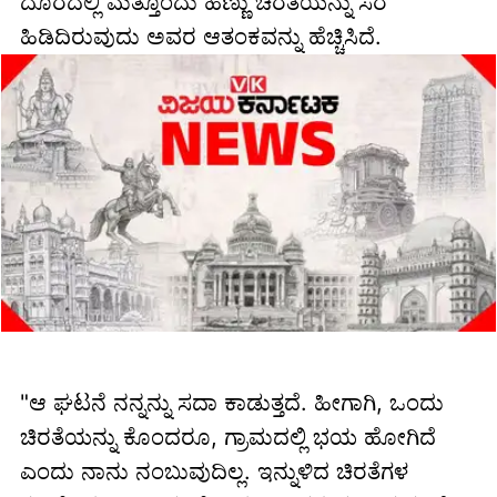
ದೂರದಲ್ಲಿ ಮತ್ತೊಂದು ಹೆಣ್ಣು ಚಿರತೆಯನ್ನು ಸೆರೆ
ಹಿಡಿದಿರುವುದು ಅವರ ಆತಂಕವನ್ನು ಹೆಚ್ಚಿಸಿದೆ.
"ಆ ಘಟನೆ ನನ್ನನ್ನು ಸದಾ ಕಾಡುತ್ತದೆ. ಹೀಗಾಗಿ, ಒಂದು
ಚಿರತೆಯನ್ನು ಕೊಂದರೂ, ಗ್ರಾಮದಲ್ಲಿ ಭಯ ಹೋಗಿದೆ
ಎಂದು ನಾನು ನಂಬುವುದಿಲ್ಲ. ಇನ್ನುಳಿದ ಚಿರತೆಗಳ