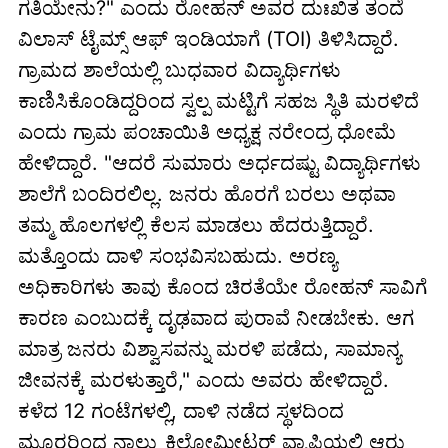
ಗತಿಯೇನು?" ಎಂದು ರೋಹನ್ ಅವರ ದುಃಖಿತ ತಂದೆ
ವಿಲಾಸ್ ಟೈಮ್ಸ್ ಆಫ್ ಇಂಡಿಯಾಗೆ (TOI) ತಿಳಿಸಿದ್ದಾರೆ.
ಗ್ರಾಮದ ಶಾಲೆಯಲ್ಲಿ ಬುಧವಾರ ವಿದ್ಯಾರ್ಥಿಗಳು
ಕಾಣಿಸಿಕೊಂಡಿದ್ದರಿಂದ ಸ್ವಲ್ಪ ಮಟ್ಟಿಗೆ ಸಹಜ ಸ್ಥಿತಿ ಮರಳಿದೆ
ಎಂದು ಗ್ರಾಮ ಪಂಚಾಯಿತಿ ಅಧ್ಯಕ್ಷ ನರೇಂದ್ರ ಧೋಮೆ
ಹೇಳಿದ್ದಾರೆ. "ಆದರೆ ಸುಮಾರು ಅರ್ಧದಷ್ಟು ವಿದ್ಯಾರ್ಥಿಗಳು
ಶಾಲೆಗೆ ಬಂದಿರಲಿಲ್ಲ. ಜನರು ಹೊರಗೆ ಬರಲು ಅಥವಾ
ತಮ್ಮ ಹೊಲಗಳಲ್ಲಿ ಕೆಲಸ ಮಾಡಲು ಹೆದರುತ್ತಿದ್ದಾರೆ.
ಮತ್ತೊಂದು ದಾಳಿ ಸಂಭವಿಸಬಹುದು. ಅರಣ್ಯ
ಅಧಿಕಾರಿಗಳು ತಾವು ಕೊಂದ ಚಿರತೆಯೇ ರೋಹನ್ ಸಾವಿಗೆ
ಕಾರಣ ಎಂಬುದಕ್ಕೆ ದೃಢವಾದ ಪುರಾವೆ ನೀಡಬೇಕು. ಆಗ
ಮಾತ್ರ ಜನರು ವಿಶ್ವಾಸವನ್ನು ಮರಳಿ ಪಡೆದು, ಸಾಮಾನ್ಯ
ಜೀವನಕ್ಕೆ ಮರಳುತ್ತಾರೆ," ಎಂದು ಅವರು ಹೇಳಿದ್ದಾರೆ.
ಕಳೆದ 12 ಗಂಟೆಗಳಲ್ಲಿ, ದಾಳಿ ನಡೆದ ಸ್ಥಳದಿಂದ
ಮೂರರಿಂದ ನಾಲ್ಕು ಕಿಲೋಮೀಟರ್ ವ್ಯಾಪ್ತಿಯಲ್ಲಿ ಆರು