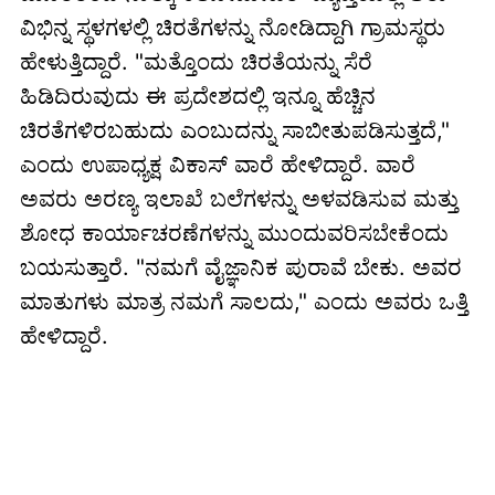
ವಿಭಿನ್ನ ಸ್ಥಳಗಳಲ್ಲಿ ಚಿರತೆಗಳನ್ನು ನೋಡಿದ್ದಾಗಿ ಗ್ರಾಮಸ್ಥರು
ಹೇಳುತ್ತಿದ್ದಾರೆ. "ಮತ್ತೊಂದು ಚಿರತೆಯನ್ನು ಸೆರೆ
ಹಿಡಿದಿರುವುದು ಈ ಪ್ರದೇಶದಲ್ಲಿ ಇನ್ನೂ ಹೆಚ್ಚಿನ
ಚಿರತೆಗಳಿರಬಹುದು ಎಂಬುದನ್ನು ಸಾಬೀತುಪಡಿಸುತ್ತದೆ,"
ಎಂದು ಉಪಾಧ್ಯಕ್ಷ ವಿಕಾಸ್ ವಾರೆ ಹೇಳಿದ್ದಾರೆ. ವಾರೆ
ಅವರು ಅರಣ್ಯ ಇಲಾಖೆ ಬಲೆಗಳನ್ನು ಅಳವಡಿಸುವ ಮತ್ತು
ಶೋಧ ಕಾರ್ಯಾಚರಣೆಗಳನ್ನು ಮುಂದುವರಿಸಬೇಕೆಂದು
ಬಯಸುತ್ತಾರೆ. "ನಮಗೆ ವೈಜ್ಞಾನಿಕ ಪುರಾವೆ ಬೇಕು. ಅವರ
ಮಾತುಗಳು ಮಾತ್ರ ನಮಗೆ ಸಾಲದು," ಎಂದು ಅವರು ಒತ್ತಿ
ಹೇಳಿದ್ದಾರೆ.