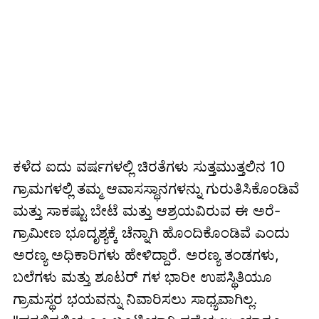
ಕಳೆದ ಐದು ವರ್ಷಗಳಲ್ಲಿ ಚಿರತೆಗಳು ಸುತ್ತಮುತ್ತಲಿನ 10
ಗ್ರಾಮಗಳಲ್ಲಿ ತಮ್ಮ ಆವಾಸಸ್ಥಾನಗಳನ್ನು ಗುರುತಿಸಿಕೊಂಡಿವೆ
ಮತ್ತು ಸಾಕಷ್ಟು ಬೇಟೆ ಮತ್ತು ಆಶ್ರಯವಿರುವ ಈ ಅರೆ-
ಗ್ರಾಮೀಣ ಭೂದೃಶ್ಯಕ್ಕೆ ಚೆನ್ನಾಗಿ ಹೊಂದಿಕೊಂಡಿವೆ ಎಂದು
ಅರಣ್ಯ ಅಧಿಕಾರಿಗಳು ಹೇಳಿದ್ದಾರೆ. ಅರಣ್ಯ ತಂಡಗಳು,
ಬಲೆಗಳು ಮತ್ತು ಶೂಟರ್ ಗಳ ಭಾರೀ ಉಪಸ್ಥಿತಿಯೂ
ಗ್ರಾಮಸ್ಥರ ಭಯವನ್ನು ನಿವಾರಿಸಲು ಸಾಧ್ಯವಾಗಿಲ್ಲ.