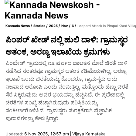
Kannada News
Stories
2025
Nov
6
Leopard Attack In Pimpal Khed Vill
ಪಿಂಪರ್ ಖೇಡ್ ನಲ್ಲಿ ಹುಲಿ ದಾಳಿ: ಗ್ರಾಮಸ್ಥರ
ಆತಂಕ, ಅರಣ್ಯ ಇಲಾಖೆಯ ಕ್ರಮಗಳು
ಪಿಂಖೇಡ್ ಗ್ರಾಮದಲ್ಲಿ ೧೩ ವರ್ಷದ ಬಾಲಕನ ಮೇಲೆ ಚಿರತೆ ದಾಳಿ
ನಡೆಸಿದ ನಂತರವೂ ಗ್ರಾಮಸ್ಥರ ಆತಂಕ ಕಡಿಮೆಯಾಗಿಲ್ಲ. ಅರಣ್ಯ
ಇಲಾಖೆ ಒಂದು ಚಿರತೆಯನ್ನು ಕೊಂದರೂ, ಗ್ರಾಮಸ್ಥರು ಅದು
ನಿಜವಾದ ಆರೋಪಿ ಎಂದು ನಂಬುತ್ತಿಲ್ಲ. ಮತ್ತೊಂದು ಹೆಣ್ಣು ಚಿರತೆ
ಸೆರೆ ಸಿಕ್ಕಿರುವುದು ಅವರ ಭಯವನ್ನು ಹೆಚ್ಚಿಸಿದೆ. ಈ ಪ್ರದೇಶದಲ್ಲಿ
ಚಿರತೆಗಳ ಸಂಖ್ಯೆ ಹೆಚ್ಚಾಗಿರುವುದು ಪರಿಸ್ಥಿತಿಯನ್ನು
ಸಂಕೀರ್ಣಗೊಳಿಸಿದೆ. ಗ್ರಾಮಸ್ಥರು ಸುರಕ್ಷತೆಗಾಗಿ ವೈಜ್ಞಾನಿಕ
ಪುರಾವೆಗಳನ್ನು ಕೇಳುತ್ತಿದ್ದಾರೆ.
6 Nov 2025, 12:57 pm
|
Vijaya Karnataka
Updated: