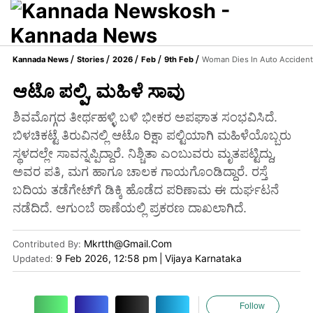
Kannada News
Stories
2026
Feb
9th Feb
Woman Dies In Auto Accident
ಆಟೊ ಪಲ್ಪಿ, ಮಹಿಳೆ ಸಾವು
ಶಿವಮೊಗ್ಗದ ತೀರ್ಥಹಳ್ಳಿ ಬಳಿ ಭೀಕರ ಅಪಘಾತ ಸಂಭವಿಸಿದೆ.
ಬಿಳಚಿಕಟ್ಟೆ ತಿರುವಿನಲ್ಲಿ ಆಟೊ ರಿಕ್ಷಾ ಪಲ್ಟಿಯಾಗಿ ಮಹಿಳೆಯೊಬ್ಬರು
ಸ್ಥಳದಲ್ಲೇ ಸಾವನ್ನಪ್ಪಿದ್ದಾರೆ. ನಿಶ್ಚಿತಾ ಎಂಬುವರು ಮೃತಪಟ್ಟಿದ್ದು,
ಅವರ ಪತಿ, ಮಗ ಹಾಗೂ ಚಾಲಕ ಗಾಯಗೊಂಡಿದ್ದಾರೆ. ರಸ್ತೆ
ಬದಿಯ ತಡೆಗೇಟ್‌ಗೆ ಡಿಕ್ಕಿ ಹೊಡೆದ ಪರಿಣಾಮ ಈ ದುರ್ಘಟನೆ
ನಡೆದಿದೆ. ಆಗುಂಬೆ ಠಾಣೆಯಲ್ಲಿ ಪ್ರಕರಣ ದಾಖಲಾಗಿದೆ.
Mkrtth@gmail.com
Contributed By
:
9 Feb 2026, 12:58 pm
|
Vijaya Karnataka
Updated:
Follow