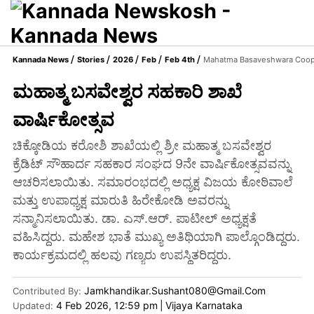
Kannada News
Stories
2026
Feb
Feb 4th
Mahatma Basaveshwara Coope
ಮಹಾತ್ಮ ಬಸವೇಶ್ವರ ಸಹಕಾರಿ ಶಾಖೆ
ವಾರ್ಷಿಕೋತ್ಸವ
ಚಿಕ್ಕೋಡಿಯ ಕರೋಶಿ ಶಾಖೆಯಲ್ಲಿ ಶ್ರೀ ಮಹಾತ್ಮ ಬಸವೇಶ್ವರ
ಕ್ರೆಡಿಟ್‌ ಸೌಹಾರ್ದ ಸಹಕಾರ ಸಂಘದ 9ನೇ ವಾರ್ಷಿಕೋತ್ಸವವನ್ನು
ಆಚರಿಸಲಾಯಿತು. ಸಮಾರಂಭದಲ್ಲಿ ಅಧ್ಯಕ್ಷ ವಿಜಯ ಕೋಠಿವಾಲೆ
ಮತ್ತು ಉಪಾಧ್ಯಕ್ಷ ಮಾರುತಿ ಹಿರೇಕೋಡಿ ಅವರನ್ನು
ಸನ್ಮಾನಿಸಲಾಯಿತು. ಡಾ. ಎಸ್‌.ಆರ್‌. ಪಾಟೀಲ್‌ ಅಧ್ಯಕ್ಷತೆ
ವಹಿಸಿದ್ದರು. ಮಹೇಶ ಭಾತೆ ಮುಖ್ಯ ಅತಿಥಿಯಾಗಿ ಪಾಲ್ಗೊಂಡಿದ್ದರು.
ಕಾರ್ಯಕ್ರಮದಲ್ಲಿ ಹಲವು ಗಣ್ಯರು ಉಪಸ್ಥಿತರಿದ್ದರು.
Jamkhandikar.sushant080@gmail.com
Contributed By
:
4 Feb 2026, 12:59 pm
|
Vijaya Karnataka
Updated: