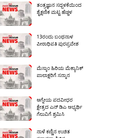
ತಂತ್ರಜ್ಞಾನ ಸದ್ಬಳಕೆಯಿಂದ
ಶೈಕ್ಷಣಿಕ ಮಟ್ಟ ಹೆಚ್ಚಳ
13ರಂದು ಬಂಥನಾಳ
ಪೀಠಾಧಿಪತಿ ಪುರಪ್ರವೇಶ
ಮೆಸ್ಕಾಂ ಹಿರಿಯ ಮೆಕ್ಯಾನಿಕ್
ಪಾಲಾಕ್ಷರಿಗೆ ಸನ್ಮಾನ
ಆಗ್ನೇಯ ಪದವೀಧರ
ಕ್ಷೇತ್ರದ ಎನ್ ಡಿಎ ಅಭ್ಯರ್ಥಿ
ಗೆಲುವಿಗೆ ಶ್ರಮಿಸಿ
ನಾಳೆ ಕಣ್ಣಿನ ಉಚಿತ