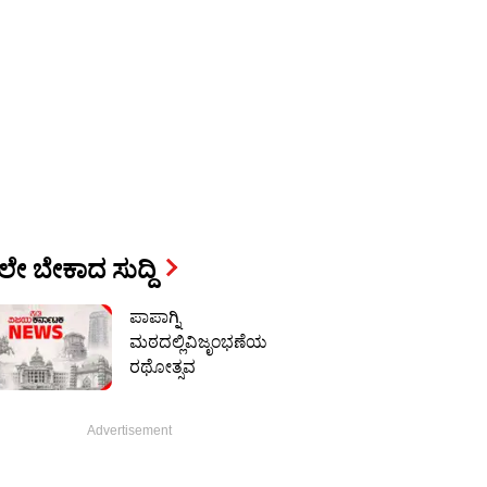
ೇ ಬೇಕಾದ ಸುದ್ದಿ
ಪಾಪಾಗ್ನಿ
ಮಠದಲ್ಲಿವಿಜೃಂಭಣೆಯ
ರಥೋತ್ಸವ