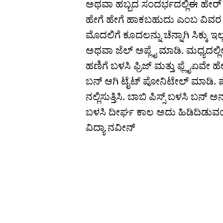
ಅಥವಾ ಹಬ್ಬದ ಸಂದರ್ಭದಲ್ಲಿಈ ಹೇರ್ ಸ್ಟ
ಹೇಗೆ ಹೇಗೆ ಹಾಕಬಹುದು ಎಂಬ ವಿವರ ಇಲ
ಮೊದಲಿಗೆ ಕೂದಲನ್ನು ಚೆನ್ನಾಗಿ ಸಿಕ್ಕು ಇ
ಅಥವಾ ಜೆಲ್ ಅಪ್ಲೈ ಮಾಡಿ. ಮಧ್ಯದಲ್ಲಿ
ಹಣಿಗೆ ಬಳಸಿ ಫ್ರಿಜ್ ಮತ್ತು ಫ್ಲೈಏವ
ಬನ್ ಆಗಿ ಟೈಟ್ ಪೋನಿಟೇಲ್ ಮಾಡಿ. ಪೋನ
ನಲ್ಲಿಸುತ್ತಿಸಿ. ಬಾಬಿ ಪಿಸ್ಸ್ ಬಳಸಿ ಬನ್ ಅ
ಬಳಸಿ ದೀರ್ಘ ಕಾಲ ಅದು ಹಿಡಿದಿಡುವಂ
ವಿದ್ಯಾ ನವೀನ್