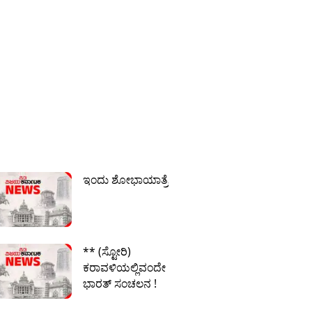
ಇಂದು ಶೋಭಾಯಾತ್ರೆ
** (ಸ್ಟೋರಿ)
ಕರಾವಳಿಯಲ್ಲಿವಂದೇ
ಭಾರತ್ ಸಂಚಲನ !