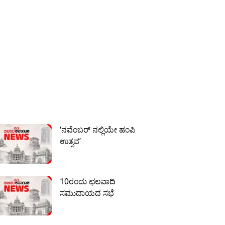
‘ನವೆಂಬರ್ ನಲ್ಲಿಯೇ ಹಂಪಿ
ಉತ್ಸವ’
10ರಂದು ಛಲವಾದಿ
ಸಮುದಾಯದ ಸಭೆ