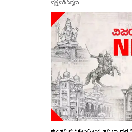
ವ್ಯಕ್ತಪಡಿಸಿದ್ದರು.
ಹೊಸದಿಲ್ಲಿ: ‘‘ಕೇಂದ್ರೀಯ ತನಿಖಾ ದಳ