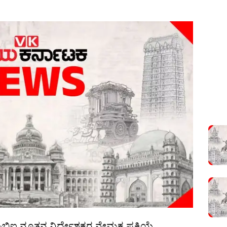
 ಸಿಬಿಐ ನೂತನ ನಿರ್ದೇಶಕರ ನೇಮಕ ಪ್ರಕ್ರಿಯೆ