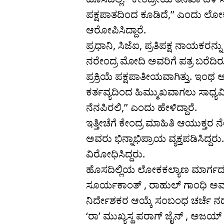
ಪಕ್ಷಪಾತದಿಂದ ಕೂಡಿದೆ,’’ ಎಂದು ಲೋಕ
ಆರೋಪಿಸಿದ್ದಾರೆ.
ಪ್ರಧಾನಿ, ಸಿಜೆಐ, ಪ್ರತಿಪಕ್ಷ ನಾಯಕರನ
ನರೇಂದ್ರ ಮೋದಿ ಅವರಿಗೆ ಪತ್ರ ಬರೆದಿರ
ಪ್ರಕ್ರಿಯೆ ಪಕ್ಷಪಾತೀಯವಾಗಿತ್ತು. ಇಂಥ
ಕರ್ತವ್ಯದಿಂದ ಹಿಮ್ಮುಖವಾಗಲು ಸಾಧ್ಯವಿಲ
ನೆನಪಿರಲಿ,’’ ಎಂದು ಹೇಳಿದ್ದಾರೆ.
ಇತ್ತೀಚೆಗೆ ಕೇಂದ್ರ ಮಾಹಿತಿ ಆಯುಕ
ಅವರು ಭಿನ್ನಾಭಿಪ್ರಾಯ ವ್ಯಕ್ತಪಡಿಸಿ
ವಿರೋಧಿಸಿದ್ದರು.
ಹೊಸದಿಲ್ಲಿಯ ಲೋಕಕಲ್ಯಾಣ ಮಾರ್ಗದ ಪ್
ಸೂರ್ಯಕಾಂತ್ , ರಾಹುಲ್ ಗಾಂಧಿ ಅವ
ನಿರ್ದೇಶಕರ ಆಯ್ಕೆ ಸಂಬಂಧ ಚರ್ಚೆ ನಡ
‘ರಾ’ ಮುಖ್ಯಸ್ಥ ಪರಾಗ್ ಜೈನ್ , ಅಜಯ್