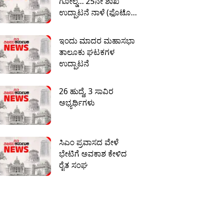
ಗೋಲ್ಡ… 25ನೇ ಶಾಖೆ
ಉದ್ಘಾಟನೆ ನಾಳೆ (ಫೊಟೊ :
ಸುಲ್ತಾನ್ ಡೈಮಂಡ್ಸ್ )
ಇಂದು ಮಾದರ ಮಹಾಸಭಾ
ತಾಲೂಕು ಘಟಕಗಳ
ಉದ್ಘಾಟನೆ
26 ಹುದ್ದೆ, 3 ಸಾವಿರ
ಅಭ್ಯರ್ಥಿಗಳು
ಸಿಎಂ ಪ್ರವಾಸದ ವೇಳೆ
ಭೇಟಿಗೆ ಅವಕಾಶ ಕೇಳಿದ
ರೈತ ಸಂಘ