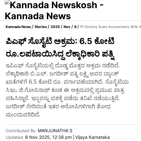
Kannada News
Stories
2025
Nov
8
Pf Society Scam Accountants Wife 
ಪಿಎಫ್ ಸೊಸೈಟಿ ಅಕ್ರಮ: 6.5 ಕೋಟಿ
ರೂ.ಲಪಟಾಯಿಸಿದ್ದ ಲೆಕ್ಕಾಧಿಕಾರಿ ಪತ್ನಿ
ಇಪಿಎಫ್‌ ಸೊಸೈಟಿಯಲ್ಲಿ ದೊಡ್ಡ ಮೊತ್ತದ ಅಕ್ರಮ ನಡೆದಿದೆ.
ಲೆಕ್ಕಾಧಿಕಾರಿ ಬಿ.ಎಲ್‌. ಜಗದೀಶ್‌ ಪತ್ನಿ ಲಕ್ಷ್ಮಿ ಅವರ ಬ್ಯಾಂಕ್‌
ಖಾತೆಗಳಿಗೆ 6.5 ಕೋಟಿ ರೂ. ವರ್ಗಾವಣೆಯಾಗಿದೆ. ಸೊಸೈಟಿಯ
ಸಿಇಒ ಜಿ.ಗೋಪಿನಾಥ್‌ ಕೂಡ ಈ ಅಕ್ರಮದಲ್ಲಿ ಪ್ರಮುಖ ಪಾತ್ರ
ವಹಿಸಿದ್ದಾರೆ. ಇಬ್ಬರನ್ನು ವಶಕ್ಕೆ ಪಡೆದು ತನಿಖೆ ನಡೆಯುತ್ತಿದೆ.
ಜಗದೀಶ್‌ ಸೇರಿದಂತೆ ಇತರ ಆರೋಪಿಗಳಿಗಾಗಿ ಶೋಧ
ಮುಂದುವರಿದಿದೆ.
MANJUNATHA S
Contributed By
:
8 Nov 2025, 12:38 pm
|
Vijaya Karnataka
Updated: